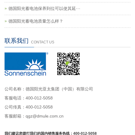
德国阳光蓄电池保养到位可以使其延···
德国阳光蓄电池质量怎么样？
联系我们
CONTACT US
公司名称：德国阳光亚太集团（中国）有限公司
客服电话：400-012-5058
公司传真：400-012-5058
客服邮箱：qgz@dmule.com.cn
我们建议您拨打我们的国内销售服务热线：400-012-5058